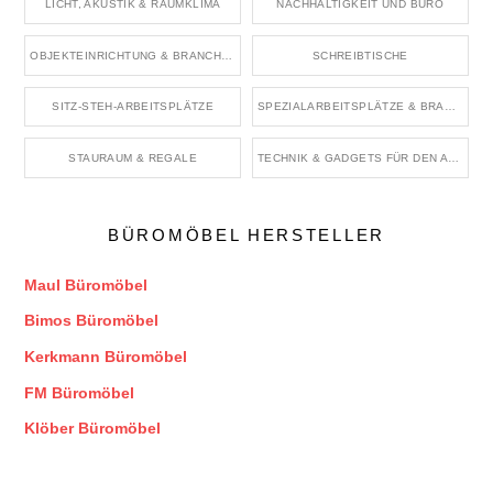
LICHT, AKUSTIK & RAUMKLIMA
NACHHALTIGKEIT UND BÜRO
OBJEKTEINRICHTUNG & BRANCHENRÄUME
SCHREIBTISCHE
SITZ-STEH-ARBEITSPLÄTZE
SPEZIALARBEITSPLÄTZE & BRANCHENBÜROS
STAURAUM & REGALE
TECHNIK & GADGETS FÜR DEN ARBEITSPLATZ
BÜROMÖBEL HERSTELLER
Maul Büromöbel
Bimos Büromöbel
Kerkmann Büromöbel
FM Büromöbel
Klöber Büromöbel