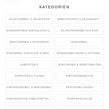
KATEGORIEN
AKUSTIKMÖBEL & RAUMTEILER
ARBEITSSCHUTZ & GESUNDHEIT IM BÜRO
BARRIEREFREIE BÜROGESTALTUNG
BILDSCHIRMARBEITSPLÄTZE
BÜRO-NORMEN & RICHTWERTE
BÜROMÖBEL
BÜROMÖBEL-KREISLAUF & WIEDERVERWENDUNG
BÜRORAUMPLANUNG & FLÄCHENKONZEPTE
BÜROSTÜHLE
BÜROTRENDS & ARBEITSWELTEN
EINRICHTEN & PLANEN
EMPFANGSBEREICHE
EMPFANGSMÖBEL & WARTEMÖBEL
ERGONOMIE-GUIDES
ERGONOMISCHE ARBEITSMITTEL & ZUBEHÖR
KONFERENZTISCHE