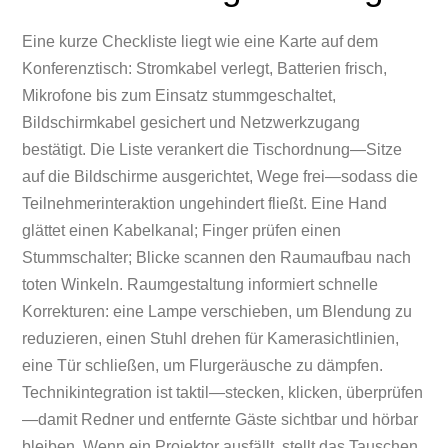
Eine kurze Checkliste liegt wie eine Karte auf dem
Konferenztisch: Stromkabel verlegt, Batterien frisch,
Mikrofone bis zum Einsatz stummgeschaltet,
Bildschirmkabel gesichert und Netzwerkzugang
bestätigt. Die Liste verankert die Tischordnung—Sitze
auf die Bildschirme ausgerichtet, Wege frei—sodass die
Teilnehmerinteraktion ungehindert fließt. Eine Hand
glättet einen Kabelkanal; Finger prüfen einen
Stummschalter; Blicke scannen den Raumaufbau nach
toten Winkeln. Raumgestaltung informiert schnelle
Korrekturen: eine Lampe verschieben, um Blendung zu
reduzieren, einen Stuhl drehen für Kamerasichtlinien,
eine Tür schließen, um Flurgeräusche zu dämpfen.
Technikintegration ist taktil—stecken, klicken, überprüfen
—damit Redner und entfernte Gäste sichtbar und hörbar
bleiben. Wenn ein Projektor ausfällt, stellt das Tauschen