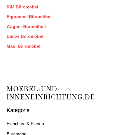
RIM Büromöbel
Ergopanel Büromöbel
Wagner Büromöbel
Bimos Büromöbel
Maul Büromöbel
Back
MOEBEL-UND-
To
INNENEINRICHTUNG.DE
Top
Kategorie
Einrichten & Planen
Büromöbel