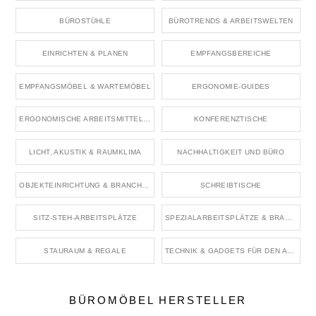
BÜROSTÜHLE
BÜROTRENDS & ARBEITSWELTEN
EINRICHTEN & PLANEN
EMPFANGSBEREICHE
EMPFANGSMÖBEL & WARTEMÖBEL
ERGONOMIE-GUIDES
ERGONOMISCHE ARBEITSMITTEL & ZUBEHÖR
KONFERENZTISCHE
LICHT, AKUSTIK & RAUMKLIMA
NACHHALTIGKEIT UND BÜRO
OBJEKTEINRICHTUNG & BRANCHENRÄUME
SCHREIBTISCHE
SITZ-STEH-ARBEITSPLÄTZE
SPEZIALARBEITSPLÄTZE & BRANCHENBÜROS
STAURAUM & REGALE
TECHNIK & GADGETS FÜR DEN ARBEITSPLATZ
BÜROMÖBEL HERSTELLER