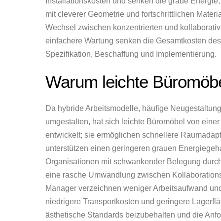
Installationskosten und senken die graue Energie
mit cleverer Geometrie und fortschrittlichen Mate
Wechsel zwischen konzentrierten und kollaborativ
einfachere Wartung senken die Gesamtkosten des 
Spezifikation, Beschaffung und Implementierung.
Warum leichte Büromöbel 
Da hybride Arbeitsmodelle, häufige Neugestaltung
umgestalten, hat sich leichte Büromöbel von eine
entwickelt; sie ermöglichen schnellere Raumadapt
unterstützen einen geringeren grauen Energiegehal
Organisationen mit schwankender Belegung durch 
eine rasche Umwandlung zwischen Kollaborationszo
Manager verzeichnen weniger Arbeitsaufwand und
niedrigere Transportkosten und geringere Lagerfläc
ästhetische Standards beizubehalten und die Anf