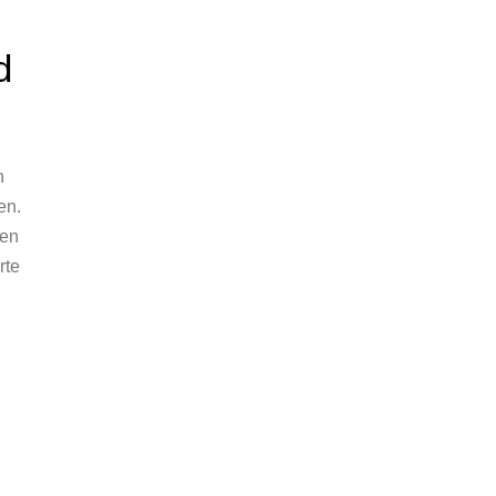
d
n
en.
hen
rte