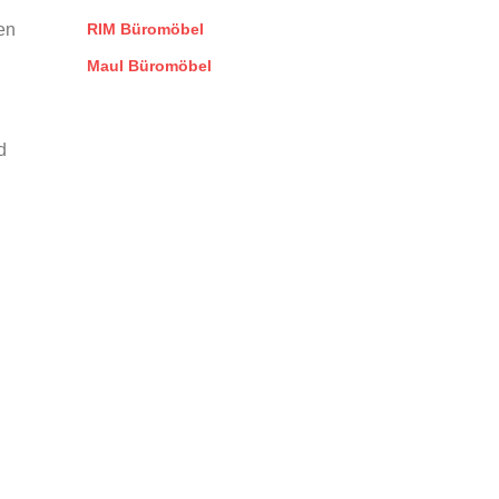
en
RIM Büromöbel
Maul Büromöbel
d