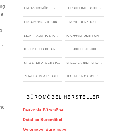
ung
EMPFANGSMÖBEL & WARTEMÖBEL
ERGONOMIE-GUIDES
he
ERGONOMISCHE ARBEITSMITTEL & ZUBEHÖR
KONFERENZTISCHE
os
LICHT, AKUSTIK & RAUMKLIMA
NACHHALTIGKEIT UND BÜRO
eit
OBJEKTEINRICHTUNG & BRANCHENRÄUME
SCHREIBTISCHE
SITZ-STEH-ARBEITSPLÄTZE
SPEZIALARBEITSPLÄTZE & BRANCHENBÜROS
STAURAUM & REGALE
TECHNIK & GADGETS FÜR DEN ARBEITSPLATZ
BÜROMÖBEL HERSTELLER
und
Deskonia Büromöbel
Dataflex Büromöbel
Geramöbel Büromöbel