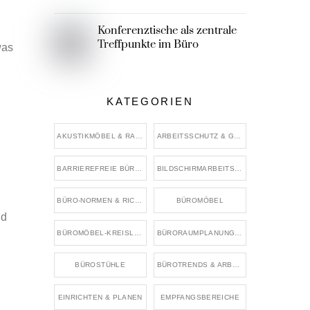
Konferenztische als zentrale
Treffpunkte im Büro
was
KATEGORIEN
AKUSTIKMÖBEL & RAUMTEILER
ARBEITSSCHUTZ & GESUNDHEIT IM BÜRO
BARRIEREFREIE BÜROGESTALTUNG
BILDSCHIRMARBEITSPLÄTZE
BÜRO-NORMEN & RICHTWERTE
BÜROMÖBEL
nd
BÜROMÖBEL-KREISLAUF & WIEDERVERWENDUNG
BÜRORAUMPLANUNG & FLÄCHENKONZEPTE
BÜROSTÜHLE
BÜROTRENDS & ARBEITSWELTEN
EINRICHTEN & PLANEN
EMPFANGSBEREICHE