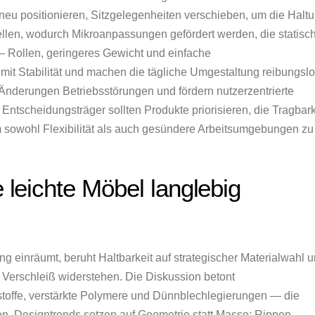
neu positionieren, Sitzgelegenheiten verschieben, um die Halt
ellen, wodurch Mikroanpassungen gefördert werden, die statisc
— Rollen, geringeres Gewicht und einfache
t Stabilität und machen die tägliche Umgestaltung reibungsl
 Änderungen Betriebsstörungen und fördern nutzerzentrierte
 Entscheidungsträger sollten Produkte priorisieren, die Tragbark
m sowohl Flexibilität als auch gesündere Arbeitsumgebungen zu
e leichte Möbel langlebig
 einräumt, beruht Haltbarkeit auf strategischer Materialwahl 
 Verschleiß widerstehen. Die Diskussion betont
kstoffe, verstärkte Polymere und Dünnblechlegierungen — die
en. Designtrends setzen auf Geometrie statt Masse: Rippen,