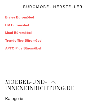
BÜROMÖBEL HERSTELLER
Bisley Büromöbel
FM Büromöbel
Maul Büromöbel
Trendoffice Büromöbel
APTO Plus Büromöbel
Back
MOEBEL-UND-
To
INNENEINRICHTUNG.DE
Top
Kategorie