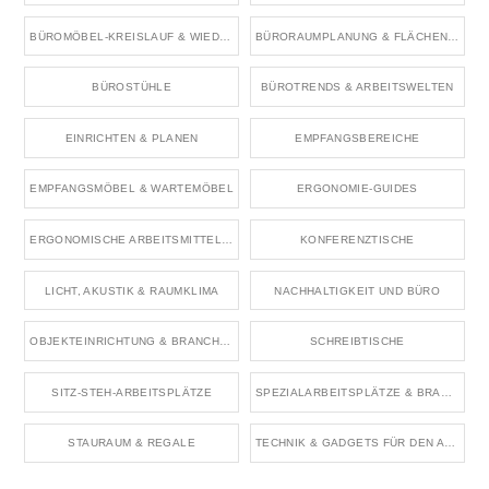
BÜROMÖBEL-KREISLAUF & WIEDERVERWENDUNG
BÜRORAUMPLANUNG & FLÄCHENKONZEPTE
BÜROSTÜHLE
BÜROTRENDS & ARBEITSWELTEN
EINRICHTEN & PLANEN
EMPFANGSBEREICHE
EMPFANGSMÖBEL & WARTEMÖBEL
ERGONOMIE-GUIDES
ERGONOMISCHE ARBEITSMITTEL & ZUBEHÖR
KONFERENZTISCHE
LICHT, AKUSTIK & RAUMKLIMA
NACHHALTIGKEIT UND BÜRO
OBJEKTEINRICHTUNG & BRANCHENRÄUME
SCHREIBTISCHE
SITZ-STEH-ARBEITSPLÄTZE
SPEZIALARBEITSPLÄTZE & BRANCHENBÜROS
STAURAUM & REGALE
TECHNIK & GADGETS FÜR DEN ARBEITSPLATZ