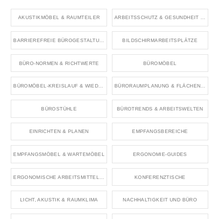
AKUSTIKMÖBEL & RAUMTEILER
ARBEITSSCHUTZ & GESUNDHEIT IM BÜRO
BARRIEREFREIE BÜROGESTALTUNG
BILDSCHIRMARBEITSPLÄTZE
BÜRO-NORMEN & RICHTWERTE
BÜROMÖBEL
BÜROMÖBEL-KREISLAUF & WIEDERVERWENDUNG
BÜRORAUMPLANUNG & FLÄCHENKONZEPTE
BÜROSTÜHLE
BÜROTRENDS & ARBEITSWELTEN
EINRICHTEN & PLANEN
EMPFANGSBEREICHE
EMPFANGSMÖBEL & WARTEMÖBEL
ERGONOMIE-GUIDES
ERGONOMISCHE ARBEITSMITTEL & ZUBEHÖR
KONFERENZTISCHE
LICHT, AKUSTIK & RAUMKLIMA
NACHHALTIGKEIT UND BÜRO