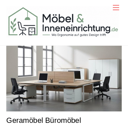
Skip
Men
to
content
Geramöbel Büromöbel