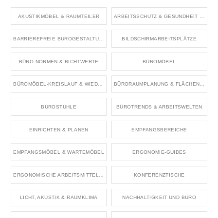
AKUSTIKMÖBEL & RAUMTEILER
ARBEITSSCHUTZ & GESUNDHEIT IM BÜRO
BARRIEREFREIE BÜROGESTALTUNG
BILDSCHIRMARBEITSPLÄTZE
BÜRO-NORMEN & RICHTWERTE
BÜROMÖBEL
BÜROMÖBEL-KREISLAUF & WIEDERVERWENDUNG
BÜRORAUMPLANUNG & FLÄCHENKONZEPTE
BÜROSTÜHLE
BÜROTRENDS & ARBEITSWELTEN
EINRICHTEN & PLANEN
EMPFANGSBEREICHE
EMPFANGSMÖBEL & WARTEMÖBEL
ERGONOMIE-GUIDES
ERGONOMISCHE ARBEITSMITTEL & ZUBEHÖR
KONFERENZTISCHE
LICHT, AKUSTIK & RAUMKLIMA
NACHHALTIGKEIT UND BÜRO