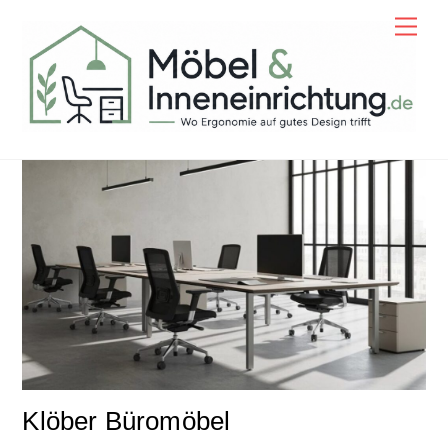
Skip
Men
to
content
Klöber Büromöbel