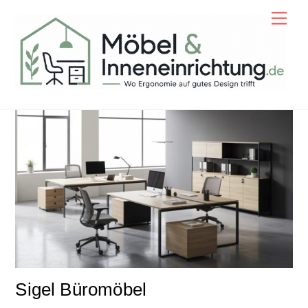
Skip
Men
to
content
Sigel Büromöbel