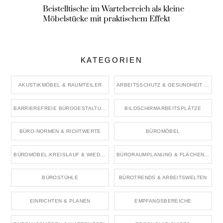
Beistelltische im Wartebereich als kleine
Möbelstücke mit praktischem Effekt
KATEGORIEN
AKUSTIKMÖBEL & RAUMTEILER
ARBEITSSCHUTZ & GESUNDHEIT IM BÜRO
BARRIEREFREIE BÜROGESTALTUNG
BILDSCHIRMARBEITSPLÄTZE
BÜRO-NORMEN & RICHTWERTE
BÜROMÖBEL
BÜROMÖBEL-KREISLAUF & WIEDERVERWENDUNG
BÜRORAUMPLANUNG & FLÄCHENKONZEPTE
BÜROSTÜHLE
BÜROTRENDS & ARBEITSWELTEN
EINRICHTEN & PLANEN
EMPFANGSBEREICHE