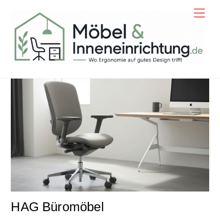
Skip
Men
to
content
HAG Büromöbel