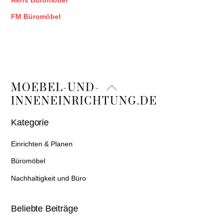
Aeris Büromöbel
FM Büromöbel
Back
MOEBEL-UND-
To
INNENEINRICHTUNG.DE
Top
Kategorie
Einrichten & Planen
Büromöbel
Nachhaltigkeit und Büro
Beliebte Beiträge