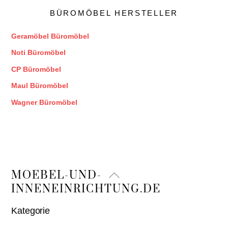
BÜROMÖBEL HERSTELLER
Geramöbel Büromöbel
Noti Büromöbel
CP Büromöbel
Maul Büromöbel
Wagner Büromöbel
Back
MOEBEL-UND-
To
INNENEINRICHTUNG.DE
Top
Kategorie