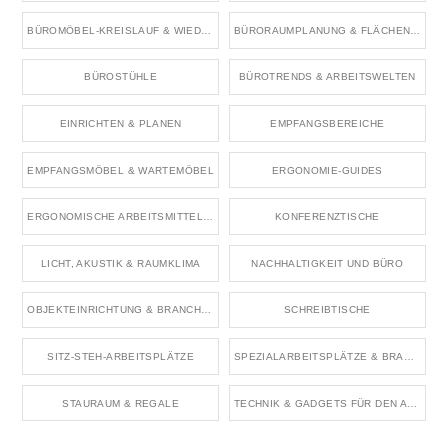
BÜROMÖBEL-KREISLAUF & WIEDERVERWENDUNG
BÜRORAUMPLANUNG & FLÄCHENKONZEPTE
BÜROSTÜHLE
BÜROTRENDS & ARBEITSWELTEN
EINRICHTEN & PLANEN
EMPFANGSBEREICHE
EMPFANGSMÖBEL & WARTEMÖBEL
ERGONOMIE-GUIDES
ERGONOMISCHE ARBEITSMITTEL & ZUBEHÖR
KONFERENZTISCHE
LICHT, AKUSTIK & RAUMKLIMA
NACHHALTIGKEIT UND BÜRO
OBJEKTEINRICHTUNG & BRANCHENRÄUME
SCHREIBTISCHE
SITZ-STEH-ARBEITSPLÄTZE
SPEZIALARBEITSPLÄTZE & BRANCHENBÜROS
STAURAUM & REGALE
TECHNIK & GADGETS FÜR DEN ARBEITSPLATZ