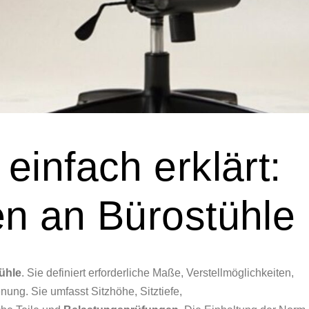
infach erklärt:
n an Bürostühle
ühle
. Sie definiert erforderliche Maße, Verstellmöglichkeiten,
enung. Sie umfasst Sitzhöhe, Sitztiefe,