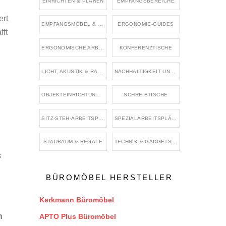
EINRICHTEN & PLANEN
EMPFANGSBEREICHE
ert
EMPFANGSMÖBEL & WARTEMÖBEL
ERGONOMIE-GUIDES
fft
ERGONOMISCHE ARBEITSMITTEL & ZUBEHÖR
KONFERENZTISCHE
LICHT, AKUSTIK & RAUMKLIMA
NACHHALTIGKEIT UND BÜRO
OBJEKTEINRICHTUNG & BRANCHENRÄUME
SCHREIBTISCHE
SITZ-STEH-ARBEITSPLÄTZE
SPEZIALARBEITSPLÄTZE & BRANCHENBÜROS
STAURAUM & REGALE
TECHNIK & GADGETS FÜR DEN ARBEITSPLATZ
s
BÜROMÖBEL HERSTELLER
Kerkmann Büromöbel
n
APTO Plus Büromöbel