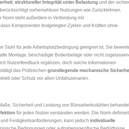
erheit
,
struktureller Integrität unter Belastung
und der sicher
 berücksichtigt vorhersehbare Nutzungen wie Zurücklehnen,
ie Norm steht außerdem in Verbindung mit
t, dass Komponenten festgelegten Zyklen und Kräften ohne
er Stuhl für jede Arbeitsplatzbedingung geeignet ist. Sie bewert
hafte Montage, beschädigte Bodenbeläge oder nicht zugelassen
urch Nutzerfeedback ergänzen, doch solche Informationen
stätigt das Prüfzeichen
grundlegende mechanische Sicherhe
trieb oder Schutz vor allen Unfallszenarien.
aße, Sicherheit und Leistung von Büroarbeitsstühlen behandel
fektion
für jeden Nutzer verstanden werden. Die Norm definiert
ien und Festigkeitsanforderungen, kann jedoch
individuelle
izinische Bedingungen oder aufgabenspezifische Bedürfnisse