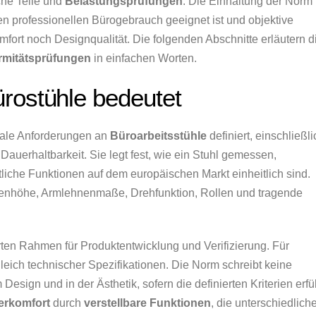
he Teile und
Belastungsprüfungen
. Die Einhaltung der Norm
den professionellen Bürogebrauch geeignet ist und objektive
Komfort noch Designqualität. Die folgenden Abschnitte erläutern d
rmitätsprüfungen
in einfachen Worten.
rostühle bedeutet
trale Anforderungen an
Büroarbeitsstühle
definiert, einschließli
 Dauerhaltbarkeit. Sie legt fest, wie ein Stuhl gemessen,
tliche Funktionen auf dem europäischen Markt einheitlich sind.
nenhöhe, Armlehnenmaße, Drehfunktion, Rollen und tragende
rten Rahmen für Produktentwicklung und Verifizierung. Für
leich technischer Spezifikationen. Die Norm schreibt keine
Design und in der Ästhetik, sofern die definierten Kriterien erfül
erkomfort
durch
verstellbare Funktionen
, die unterschiedlich