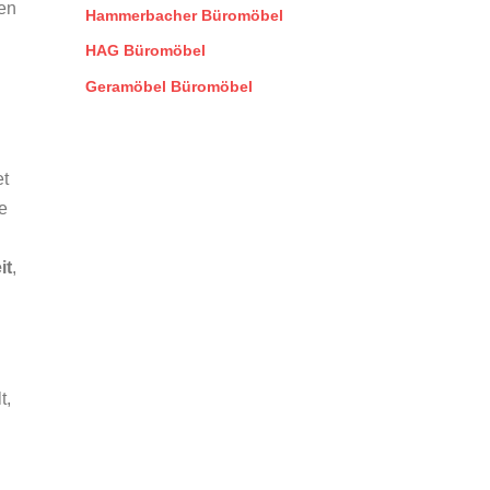
en
Hammerbacher Büromöbel
HAG Büromöbel
Geramöbel Büromöbel
et
e
it
,
t,