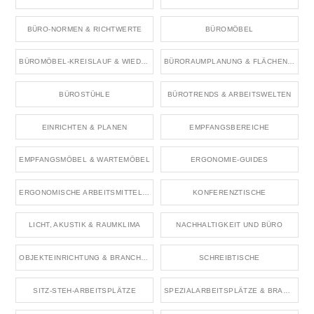
BÜRO-NORMEN & RICHTWERTE
BÜROMÖBEL
BÜROMÖBEL-KREISLAUF & WIEDERVERWENDUNG
BÜRORAUMPLANUNG & FLÄCHENKONZEPTE
BÜROSTÜHLE
BÜROTRENDS & ARBEITSWELTEN
EINRICHTEN & PLANEN
EMPFANGSBEREICHE
EMPFANGSMÖBEL & WARTEMÖBEL
ERGONOMIE-GUIDES
ERGONOMISCHE ARBEITSMITTEL & ZUBEHÖR
KONFERENZTISCHE
LICHT, AKUSTIK & RAUMKLIMA
NACHHALTIGKEIT UND BÜRO
OBJEKTEINRICHTUNG & BRANCHENRÄUME
SCHREIBTISCHE
SITZ-STEH-ARBEITSPLÄTZE
SPEZIALARBEITSPLÄTZE & BRANCHENBÜROS