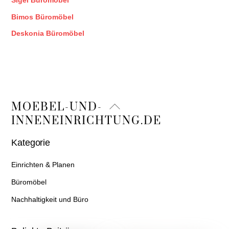
Sigel Büromöbel
Bimos Büromöbel
Deskonia Büromöbel
Back
MOEBEL-UND-
To
INNENEINRICHTUNG.DE
Top
Kategorie
Einrichten & Planen
Büromöbel
Nachhaltigkeit und Büro