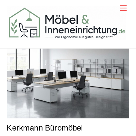
Skip
Men
to
content
Kerkmann Büromöbel