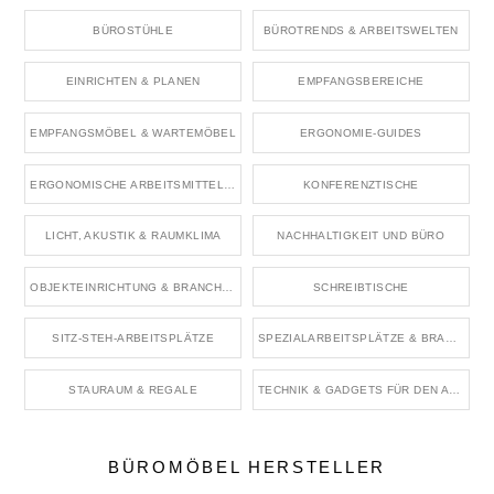
BÜROSTÜHLE
BÜROTRENDS & ARBEITSWELTEN
EINRICHTEN & PLANEN
EMPFANGSBEREICHE
EMPFANGSMÖBEL & WARTEMÖBEL
ERGONOMIE-GUIDES
ERGONOMISCHE ARBEITSMITTEL & ZUBEHÖR
KONFERENZTISCHE
LICHT, AKUSTIK & RAUMKLIMA
NACHHALTIGKEIT UND BÜRO
OBJEKTEINRICHTUNG & BRANCHENRÄUME
SCHREIBTISCHE
SITZ-STEH-ARBEITSPLÄTZE
SPEZIALARBEITSPLÄTZE & BRANCHENBÜROS
STAURAUM & REGALE
TECHNIK & GADGETS FÜR DEN ARBEITSPLATZ
BÜROMÖBEL HERSTELLER