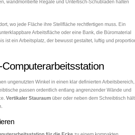
en, wandmontierte Regale und Untertisch-Schubladen halten
ort, wo jede Fläche ihre Stellfläche rechtfertigen muss. Ein
runterklappbare Arbeitsfläche oder eine Bank, die Büromaterial
s ist ein Arbeitsplatz, der bewusst gestaltet, luftig und proportio
-Computerarbeitsstation
en ungenutzten Winkel in einen klar definierten Arbeitsbereich,
ibtische passen ordentlich entlang angrenzender Wände und
ce.
Vertikaler Stauraum
über oder neben dem Schreibtisch hält
n.
ieren
uterarbeitsstation für die Ecke
zu einem kompakten,