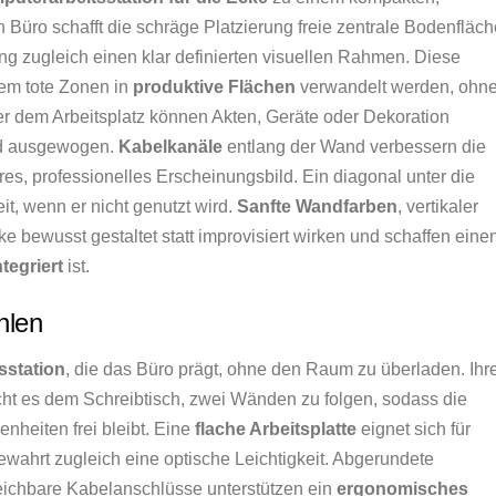
n Büro schafft die schräge Platzierung freie zentrale Bodenfläch
ung zugleich einen klar definierten visuellen Rahmen. Diese
dem tote Zonen in
produktive Flächen
verwandelt werden, ohn
 dem Arbeitsplatz können Akten, Geräte oder Dekoration
und ausgewogen.
Kabelkanäle
entlang der Wand verbessern die
es, professionelles Erscheinungsbild. Ein diagonal unter die
it, wenn er nicht genutzt wird.
Sanfte Wandfarben
, vertikaler
 bewusst gestaltet statt improvisiert wirken und schaffen eine
ntegriert
ist.
hlen
sstation
, die das Büro prägt, ohne den Raum zu überladen. Ihr
ht es dem Schreibtisch, zwei Wänden zu folgen, sodass die
nheiten frei bleibt. Eine
flache Arbeitsplatte
eignet sich für
bewahrt zugleich eine optische Leichtigkeit. Abgerundete
reichbare Kabelanschlüsse unterstützen ein
ergonomisches