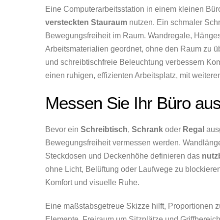
Eine Computerarbeitsstation in einem kleinen Bür
versteckten Stauraum
nutzen. Ein schmaler Schre
Bewegungsfreiheit im Raum. Wandregale, Hänges
Arbeitsmaterialien geordnet, ohne den Raum zu ü
und schreibtischfreie Beleuchtung verbessern Kom
einen ruhigen, effizienten Arbeitsplatz, mit weite
Messen Sie Ihr Büro au
Bevor ein
Schreibtisch
,
Schrank
oder
Regal
ausg
Bewegungsfreiheit vermessen werden. Wandlängen
Steckdosen und Deckenhöhe definieren das
nutz
ohne Licht, Belüftung oder Laufwege zu blockiere
Komfort und visuelle Ruhe.
Eine maßstabsgetreue Skizze hilft, Proportionen zu
Elemente, Freiraum um Sitzplätze und Griffbereic