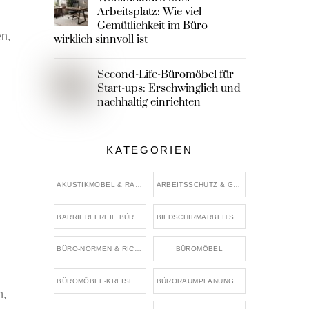
Arbeitsplatz: Wie viel
Gemütlichkeit im Büro
en,
wirklich sinnvoll ist
Second-Life-Büromöbel für
Start-ups: Erschwinglich und
nachhaltig einrichten
KATEGORIEN
AKUSTIKMÖBEL & RAUMTEILER
ARBEITSSCHUTZ & GESUNDHEIT IM BÜRO
BARRIEREFREIE BÜROGESTALTUNG
BILDSCHIRMARBEITSPLÄTZE
BÜRO-NORMEN & RICHTWERTE
BÜROMÖBEL
BÜROMÖBEL-KREISLAUF & WIEDERVERWENDUNG
BÜRORAUMPLANUNG & FLÄCHENKONZEPTE
n,