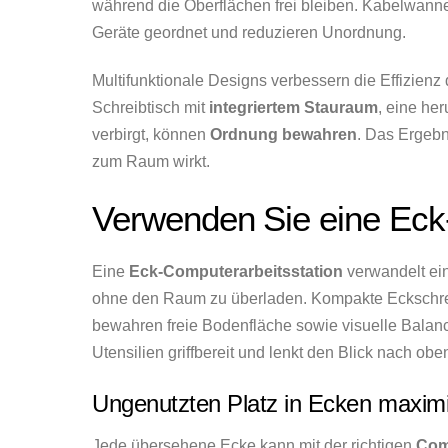
während die Oberflächen frei bleiben. Kabelwann
Geräte geordnet und reduzieren Unordnung.
Multifunktionale Designs verbessern die Effizienz d
Schreibtisch mit
integriertem Stauraum
, eine he
verbirgt, können
Ordnung bewahren
. Das Ergebni
zum Raum wirkt.
Verwenden Sie eine Eck
Eine
Eck-Computerarbeitsstation
verwandelt ein
ohne den Raum zu überladen. Kompakte Eckschre
bewahren freie Bodenfläche sowie visuelle Balan
Utensilien griffbereit und lenkt den Blick nach obe
Ungenutzten Platz in Ecken maxim
Jede übersehene Ecke kann mit der richtigen
Comp