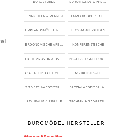
BÜROSTÜHLE
BÜROTRENDS & ARBEITSWELTEN
EINRICHTEN & PLANEN
EMPFANGSBEREICHE
EMPFANGSMÖBEL & WARTEMÖBEL
ERGONOMIE-GUIDES
nal
ERGONOMISCHE ARBEITSMITTEL & ZUBEHÖR
KONFERENZTISCHE
LICHT, AKUSTIK & RAUMKLIMA
NACHHALTIGKEIT UND BÜRO
OBJEKTEINRICHTUNG & BRANCHENRÄUME
SCHREIBTISCHE
SITZ-STEH-ARBEITSPLÄTZE
SPEZIALARBEITSPLÄTZE & BRANCHENBÜROS
STAURAUM & REGALE
TECHNIK & GADGETS FÜR DEN ARBEITSPLATZ
BÜROMÖBEL HERSTELLER
Wagner Büromöbel