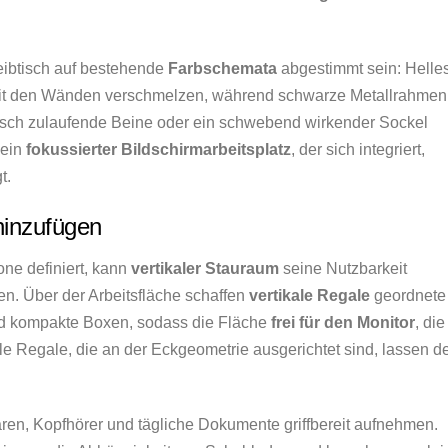
reibtisch auf bestehende
Farbschemata
abgestimmt sein: Helle
mit den Wänden verschmelzen, während schwarze Metallrahmen
nisch zulaufende Beine oder ein schwebend wirkender Sockel
 ein
fokussierter Bildschirmarbeitsplatz
, der sich integriert,
t.
hinzufügen
one definiert, kann
vertikaler Stauraum
seine Nutzbarkeit
n. Über der Arbeitsfläche schaffen
vertikale Regale
geordnete
nd kompakte Boxen, sodass die Fläche
frei für den Monitor
, die
le Regale, die an der Eckgeometrie ausgerichtet sind, lassen d
en, Kopfhörer und tägliche Dokumente griffbereit aufnehmen.