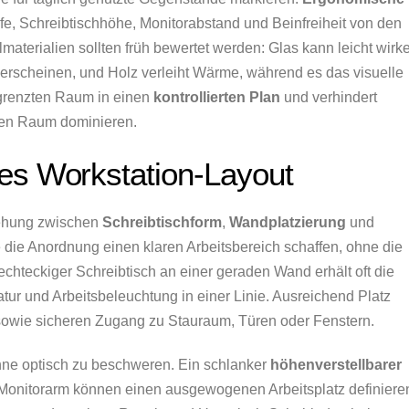
fe, Schreibtischhöhe, Monitorabstand und Beinfreiheit von den
erialien sollten früh bewertet werden: Glas kann leicht wirk
 erscheinen, und Holz verleiht Wärme, während es das visuelle
grenzten Raum in einen
kontrollierten Plan
und verhindert
den Raum dominieren.
es Workstation-Layout
iehung zwischen
Schreibtischform
,
Wandplatzierung
und
te die Anordnung einen klaren Arbeitsbereich schaffen, ohne die
hteckiger Schreibtisch an einer geraden Wand erhält oft die
atur und Arbeitsbeleuchtung in einer Linie. Ausreichend Platz
sowie sicheren Zugang zu Stauraum, Türen oder Fenstern.
hne optisch zu beschweren. Ein schlanker
höhenverstellbarer
n Monitorarm können einen ausgewogenen Arbeitsplatz definiere