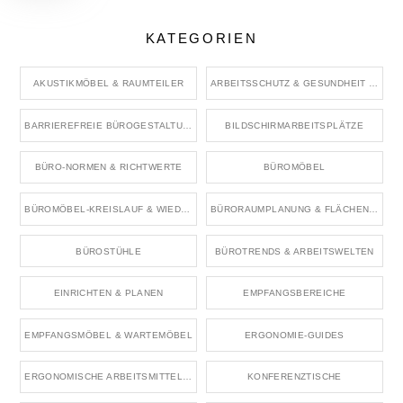
KATEGORIEN
AKUSTIKMÖBEL & RAUMTEILER
ARBEITSSCHUTZ & GESUNDHEIT IM BÜRO
BARRIEREFREIE BÜROGESTALTUNG
BILDSCHIRMARBEITSPLÄTZE
BÜRO-NORMEN & RICHTWERTE
BÜROMÖBEL
BÜROMÖBEL-KREISLAUF & WIEDERVERWENDUNG
BÜRORAUMPLANUNG & FLÄCHENKONZEPTE
BÜROSTÜHLE
BÜROTRENDS & ARBEITSWELTEN
EINRICHTEN & PLANEN
EMPFANGSBEREICHE
EMPFANGSMÖBEL & WARTEMÖBEL
ERGONOMIE-GUIDES
ERGONOMISCHE ARBEITSMITTEL & ZUBEHÖR
KONFERENZTISCHE