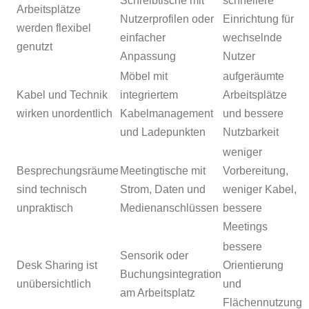
Schreibtische mit
schnellere
Arbeitsplätze
Nutzerprofilen oder
Einrichtung für
werden flexibel
einfacher
wechselnde
genutzt
Anpassung
Nutzer
Möbel mit
aufgeräumte
Kabel und Technik
integriertem
Arbeitsplätze
wirken unordentlich
Kabelmanagement
und bessere
und Ladepunkten
Nutzbarkeit
weniger
Besprechungsräume
Meetingtische mit
Vorbereitung,
sind technisch
Strom, Daten und
weniger Kabel,
unpraktisch
Medienanschlüssen
bessere
Meetings
bessere
Sensorik oder
Desk Sharing ist
Orientierung
Buchungsintegration
unübersichtlich
und
am Arbeitsplatz
Flächennutzung