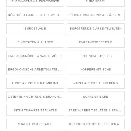
BÜRO-NORMEN & RICHTWERTE
BÜROMÖBEL
BÜROMÖBEL-KREISLAUF & WIEDERVERWENDUNG
BÜRORAUMPLANUNG & FLÄCHENKONZEPTE
BÜROSTÜHLE
BÜROTRENDS & ARBEITSWELTEN
EINRICHTEN & PLANEN
EMPFANGSBEREICHE
EMPFANGSMÖBEL & WARTEMÖBEL
ERGONOMIE-GUIDES
ERGONOMISCHE ARBEITSMITTEL & ZUBEHÖR
KONFERENZTISCHE
LICHT, AKUSTIK & RAUMKLIMA
NACHHALTIGKEIT UND BÜRO
OBJEKTEINRICHTUNG & BRANCHENRÄUME
SCHREIBTISCHE
SITZ-STEH-ARBEITSPLÄTZE
SPEZIALARBEITSPLÄTZE & BRANCHENBÜROS
STAURAUM & REGALE
TECHNIK & GADGETS FÜR DEN ARBEITSPLATZ