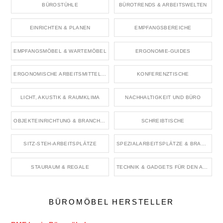
BÜROSTÜHLE
BÜROTRENDS & ARBEITSWELTEN
EINRICHTEN & PLANEN
EMPFANGSBEREICHE
EMPFANGSMÖBEL & WARTEMÖBEL
ERGONOMIE-GUIDES
ERGONOMISCHE ARBEITSMITTEL & ZUBEHÖR
KONFERENZTISCHE
LICHT, AKUSTIK & RAUMKLIMA
NACHHALTIGKEIT UND BÜRO
OBJEKTEINRICHTUNG & BRANCHENRÄUME
SCHREIBTISCHE
SITZ-STEH-ARBEITSPLÄTZE
SPEZIALARBEITSPLÄTZE & BRANCHENBÜROS
STAURAUM & REGALE
TECHNIK & GADGETS FÜR DEN ARBEITSPLATZ
BÜROMÖBEL HERSTELLER