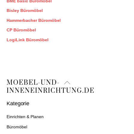
BME basic Büromöbel
Bisley Büromöbel
Hammerbacher Büromöbel
CP Büromöbel
LogiLink Büromöbel
Back
MOEBEL-UND-
To
INNENEINRICHTUNG.DE
Top
Kategorie
Einrichten & Planen
Büromöbel