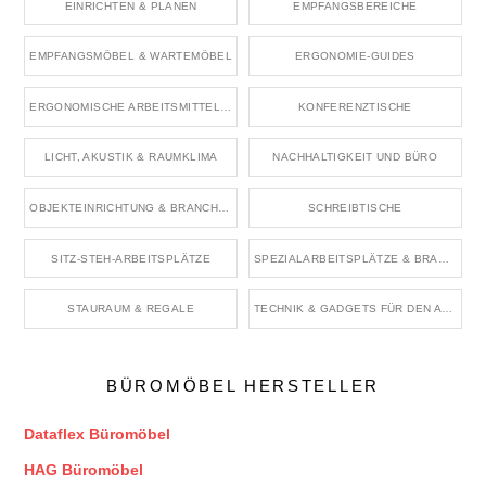
EINRICHTEN & PLANEN
EMPFANGSBEREICHE
EMPFANGSMÖBEL & WARTEMÖBEL
ERGONOMIE-GUIDES
ERGONOMISCHE ARBEITSMITTEL & ZUBEHÖR
KONFERENZTISCHE
LICHT, AKUSTIK & RAUMKLIMA
NACHHALTIGKEIT UND BÜRO
OBJEKTEINRICHTUNG & BRANCHENRÄUME
SCHREIBTISCHE
SITZ-STEH-ARBEITSPLÄTZE
SPEZIALARBEITSPLÄTZE & BRANCHENBÜROS
STAURAUM & REGALE
TECHNIK & GADGETS FÜR DEN ARBEITSPLATZ
BÜROMÖBEL HERSTELLER
Dataflex Büromöbel
HAG Büromöbel